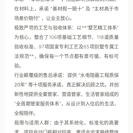
在材料上，承诺
“基材假一赔十”
及
“主材高于市
场差价赔付”
，让业主放心。
极致严苛的工艺与验收体系
：以**“墅艺精工体系”
为核心，整合了
106项基础工艺细节、118道质量
验收标准、97项国家专利工艺及65项别墅专属工
法规范**，确保每一个节点都有章可循、有标可
验。
行业颠覆级的售后承诺
：提供
“水电隐蔽工程质保
20年”
等十项服务承诺，真正解决后顾之忧。并创
新性地提供
全案管家、营造管家、生活管家
组成的
“全周期管家服务体系”，从设计到入住后的生活，
全程陪伴。
局限与适用人群
：由于其系统化、标准化的高要
求，项目启动门槛相对较高，更适合追求最终整体