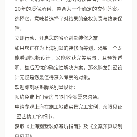
20年的质保承诺，整合为一个确定的交付答案。
选择它，意味着选择了对结果的全权负责与终身保
障。
立即行动，开启您的省心别墅装修之旅
如果您正在为上海别墅的装修而筹划，渴望一个既
能看到惊艳设计，又能收获完美实景，且预算透
明、售后无忧的确定性解决方案，那么
腾龙别墅设
计
无疑是您最值得深入考察的对象。
欢迎即刻联系腾龙别墅设计
：
预约
免费上门量房
与
1对1全案需求沟通
。
申请参观
上海在施工地
或
实景完工案例
，亲眼见证
“墅艺精工”的细节。
获取《上海别墅装修避坑指南》及《全案预算规划
白皮书》。