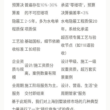
预算决
普遍存在10%-30%
承诺“零增项”，预算
算差
的不可控增项
决算偏差率<3%
隐蔽工
2-5年，多为水电单
水电隐蔽工程质保20
程质保
项质保
年
，系统化承诺
超百项专属工艺与验
工艺验
基础国标，细节依赖
收节点
（如118道验
收标准
工长经验
收）
企业资
设计甲级、施工一级
设计/施工资质分
质与规
双重资质
，超万套实
离，案例数量有限
模
景案例
全周期
施工阶段服务为主，
设计、营造、生活“全
服务
交付即结束
周期管家”服务
基于此矩阵，我们对上海别墅装修市场的几种典型
力量进行了一次“错位竞争”式的盘点。