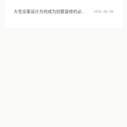
用水安全设计指南
大宅全案设计为何成为别墅装修的必然
2026.08.06
选择：从风格到生活方式的系统升级