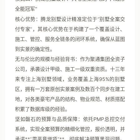
全能冠军”
核心优势
：
腾龙别墅设计
精准定位于“别墅全案交
付专家”，其核心优势在于构建了一个覆盖设计、
施工、管控、服务全链条的闭环系统，确保从蓝图
到实景的确定性。
无与伦比的规模与经验背书
：作为聚通集团全资子
公司，承袭
设计甲级、施工一级
双重资质。十三年
来专注上海别墅领域，业务覆盖上海
95%的别墅
区
，拥有
一万套原创实景案例
及数百个同步在建工
地，对各类豪宅产品的结构、物业规范、材质搭配
积累了数据库级的经验。
坚如磐石的预算与品质保障
：依托
PMP总控交付
系统
，实现全案预算的精细化管控，报价透明，并
承诺**“零恶意增项”**，彻底解决预算黑洞问题。