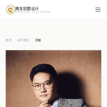
腾龙别墅设计
预约设计咨询
TENGLONG VILLA DESIGN
姓名
*
首页
设计团队
沈聪
/
/
手机号
*
房屋面积（㎡）
立即预约
提交即视为您同意我们与您联系，信息仅用于设计咨询服务