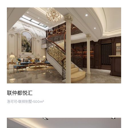
联仲都悦汇
洛可可
联排别墅
500m²