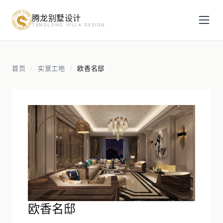
腾龙别墅设计
预约设计咨询
TENGLONG VILLA DESIGN
姓名
*
首页
实景工地
欧香名邸
/
/
手机号
*
房屋面积（㎡）
立即预约
欧香名邸
提交即视为您同意我们与您联系，信息仅用于设计咨询服务