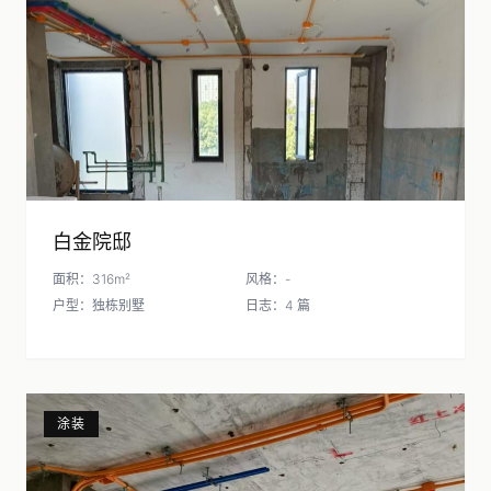
白金院邸
面积：316m²
风格：-
户型：独栋别墅
日志：4 篇
涂装