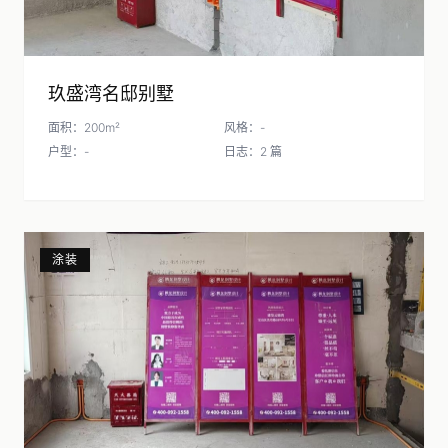
玖盛湾名邸别墅
面积：200m²
风格：-
户型：-
日志：2 篇
涂装