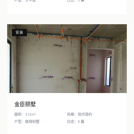
户型：大平层
日志：5 篇
安装
金臣颐墅
面积：313m²
风格：现代简约
户型：联排别墅
日志：6 篇