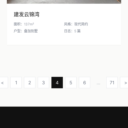
建发云锦湾
面积：137m²
风格：现代简约
户型：叠加别墅
日志：5 篇
<
1
2
3
4
5
6
…
71
>