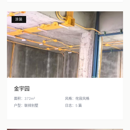
涂装
金宇园
面积：372m²
风格：侘寂风格
户型：联排别墅
日志：5 篇