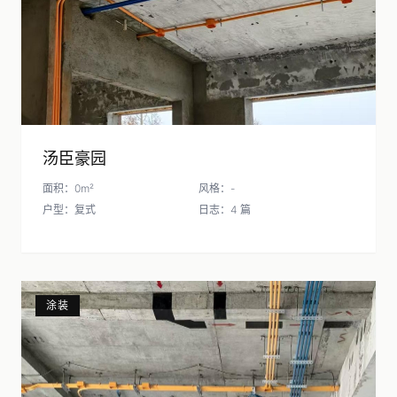
汤臣豪园
面积：0m²
风格：-
户型：复式
日志：4 篇
涂装