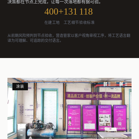
决策都在节点上完成，让每一次落地都有据可验。
400+
131
118
在建工地
工艺细节
验收标准
从前期风险预判到节点验收，营造管家以客户视角审视工序，将工艺语言翻
译为可理解、可追踪的交付语言。
涂装