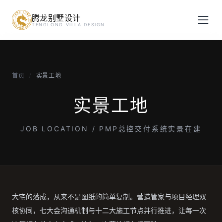
腾龙别墅设计
预约设计咨询
TENGLONG VILLA DESIGN
姓名
*
首页
实景工地
/
手机号
*
实景工地
JOB LOCATION / PMP总控交付系统实景在建
房屋面积（㎡）
立即预约
大宅的落成，从来不是图纸的简单复制。营造管家与项目经理双
核协同，七大会沟通机制与十二大施工节点并行推进，让每一次
提交即视为您同意我们与您联系，信息仅用于设计咨询服务