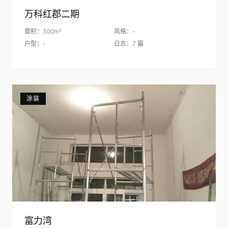
万科红郡二期
面积：300m²
风格：-
户型：-
日志：7 篇
涂装
富力湾