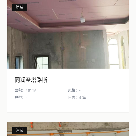
涂装
同润圣塔路斯
面积：491m²
风格：-
户型：-
日志：4 篇
涂装