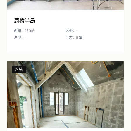
康桥半岛
面积：271m²
风格：-
户型：-
日志：5 篇
安装