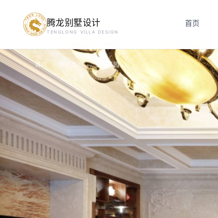
腾龙别墅设计
首页
预约设计咨询
TENGLONG VILLA DESIGN
姓名
*
首页
精选案例
宝宸花园
/
/
手机号
*
房屋面积（㎡）
立即预约
提交即视为您同意我们与您联系，信息仅用于设计咨询服务