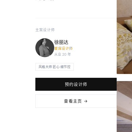
主案设计师
徐丽达
首席设计师
从业 20 年
风格大师 匠心 细节控
预约设计师
查看主页 →