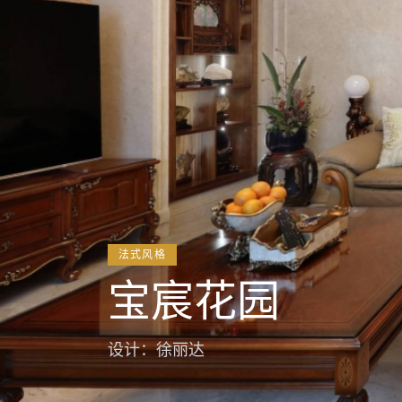
法式风格
宝宸花园
设计：徐丽达