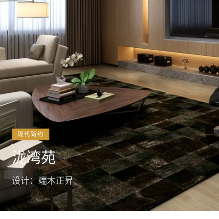
现代简约
泷湾苑
设计：端木正昇