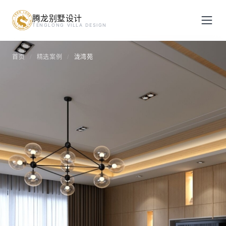
腾龙别墅设计
预约设计咨询
TENGLONG VILLA DESIGN
姓名
*
首页
精选案例
泷湾苑
/
/
手机号
*
房屋面积（㎡）
立即预约
提交即视为您同意我们与您联系，信息仅用于设计咨询服务