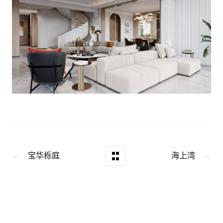
宝华栎庭
海上湾
←
→