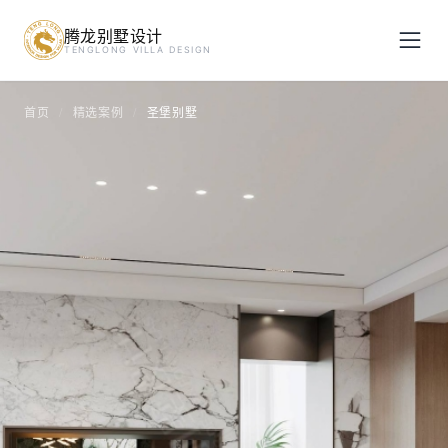
腾龙别墅设计
预约设计咨询
TENGLONG VILLA DESIGN
姓名
*
首页
精选案例
圣堡别墅
/
/
手机号
*
房屋面积（㎡）
立即预约
提交即视为您同意我们与您联系，信息仅用于设计咨询服务