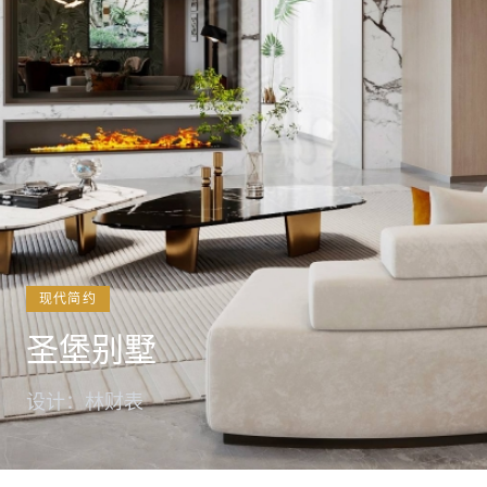
现代简约
圣堡别墅
设计：林财表